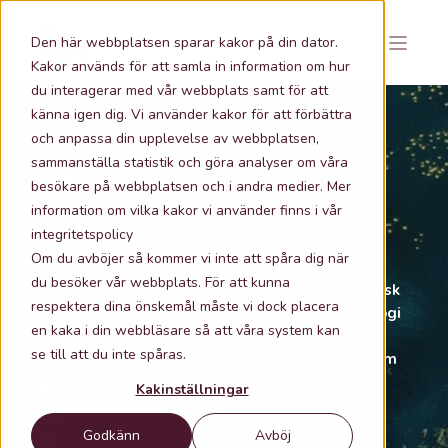
Den här webbplatsen sparar kakor på din dator.
Kakor används för att samla in information om hur
du interagerar med vår webbplats samt för att
känna igen dig. Vi använder kakor för att förbättra
och anpassa din upplevelse av webbplatsen,
sammanställa statistik och göra analyser om våra
Metria
besökare på webbplatsen och i andra medier. Mer
information om vilka kakor vi använder finns i vår
Kunskapsbank
integritetspolicy
Om du avböjer så kommer vi inte att spåra dig när
du besöker vår webbplats. För att kunna
Den som förstår hur man ska använda geografisk
respektera dina önskemål måste vi dock placera
information i kombination med modern teknologi
en kaka i din webbläsare så att våra system kan
är morgondagens vinnare. Här har vi samlat
se till att du inte spåras.
insikter och konkreta tips för dig som vill rita om
din verksamhetskarta.
Kakinställningar
Godkänn
Avböj