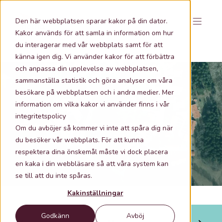
Den här webbplatsen sparar kakor på din dator.
Kakor används för att samla in information om hur
du interagerar med vår webbplats samt för att
känna igen dig. Vi använder kakor för att förbättra
och anpassa din upplevelse av webbplatsen,
sammanställa statistik och göra analyser om våra
besökare på webbplatsen och i andra medier. Mer
information om vilka kakor vi använder finns i vår
2022-04-19 11:53
1 min lästid
integritetspolicy
Ge hela organisationen tillgång till
Om du avböjer så kommer vi inte att spåra dig när
uppdaterad geodata i ArcGIS
du besöker vår webbplats. För att kunna
respektera dina önskemål måste vi dock placera
en kaka i din webbläsare så att våra system kan
se till att du inte spåras.
Kakinställningar
Godkänn
Avböj