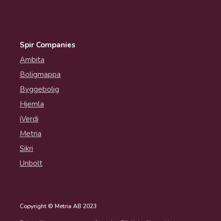
Spir Companies
Ambita
Boligmappa
Byggebolig
Hjemla
iVerdi
Metria
Sikri
Unbolt
Copyright © Metria AB 2023