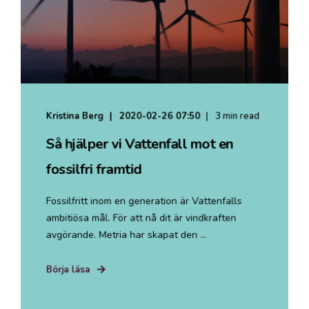
Kristina Berg
2020-02-26 07:50
3 min read
Så hjälper vi Vattenfall mot en
fossilfri framtid
Fossilfritt inom en generation är Vattenfalls
ambitiösa mål. För att nå dit är vindkraften
avgörande. Metria har skapat den ...
Börja läsa