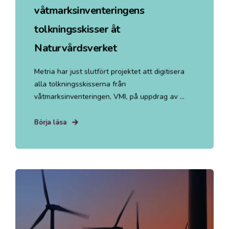
våtmarksinventeringens
tolkningsskisser åt
Naturvårdsverket
Metria har just slutfört projektet att digitisera
alla tolkningsskisserna från
våtmarksinventeringen, VMI, på uppdrag av ...
Börja läsa