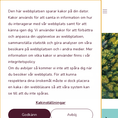
Den här webbplatsen sparar kakor på din dator.
Kakor används för att samla in information om hur
du interagerar med vår webbplats samt för att
känna igen dig. Vi använder kakor för att förbättra
och anpassa din upplevelse av webbplatsen,
sammanställa statistik och göra analyser om våra
besökare på webbplatsen och i andra medier. Mer
information om vilka kakor vi använder finns i vår
2022-02-11 13:22
3 min lästid
integritetspolicy
”Agenda för landskapet” säkerställer
Om du avböjer så kommer vi inte att spåra dig när
aktuella och öppna marktäckedata
du besöker vår webbplats. För att kunna
respektera dina önskemål måste vi dock placera
en kaka i din webbläsare så att våra system kan
se till att du inte spåras.
Kakinställningar
Godkänn
Avböj