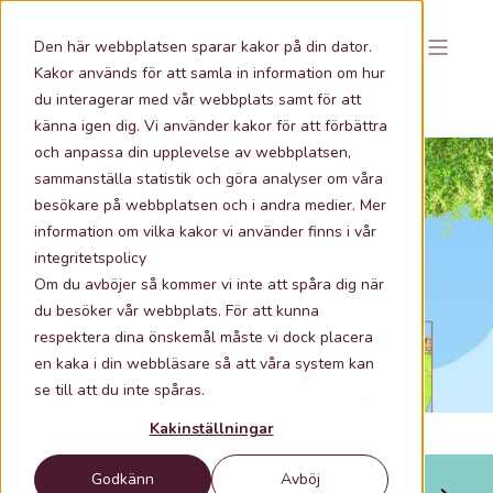
Den här webbplatsen sparar kakor på din dator.
Kakor används för att samla in information om hur
du interagerar med vår webbplats samt för att
känna igen dig. Vi använder kakor för att förbättra
och anpassa din upplevelse av webbplatsen,
sammanställa statistik och göra analyser om våra
besökare på webbplatsen och i andra medier. Mer
information om vilka kakor vi använder finns i vår
2020-02-26 11:57
2 min lästid
integritetspolicy
En kartläggning av hela Sveriges
Om du avböjer så kommer vi inte att spåra dig när
marktäcke med satellitbilder
du besöker vår webbplats. För att kunna
respektera dina önskemål måste vi dock placera
en kaka i din webbläsare så att våra system kan
se till att du inte spåras.
Kakinställningar
Godkänn
Avböj