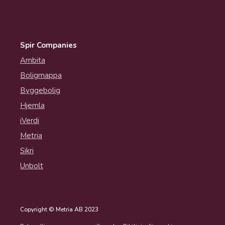
Spir Companies
Ambita
Boligmappa
Byggebolig
Hjemla
iVerdi
Metria
Sikri
Unbolt
Copyright © Metria AB 2023