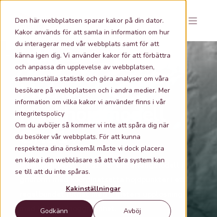
Den här webbplatsen sparar kakor på din dator.
Kakor används för att samla in information om hur
du interagerar med vår webbplats samt för att
känna igen dig. Vi använder kakor för att förbättra
och anpassa din upplevelse av webbplatsen,
sammanställa statistik och göra analyser om våra
Metria
besökare på webbplatsen och i andra medier. Mer
information om vilka kakor vi använder finns i vår
Markhöjdmodell
integritetspolicy
Om du avböjer så kommer vi inte att spåra dig när
Grid1+
du besöker vår webbplats. För att kunna
respektera dina önskemål måste vi dock placera
en kaka i din webbläsare så att våra system kan
Markhöjdmodell
Grid1+ är en terrängmodell i
se till att du inte spåras.
gridform med koordinatsatta höjdpunkter i ett
Kakinställningar
regelbundet rutnät med 1 meters upplösning
med hög höjdnoggrannhet.
Godkänn
Avböj