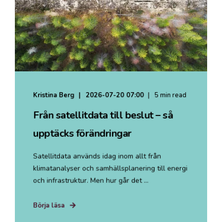
Kristina Berg
2026-07-20 07:00
5 min read
Från satellitdata till beslut – så
upptäcks förändringar
Satellitdata används idag inom allt från
klimatanalyser och samhällsplanering till energi
och infrastruktur. Men hur går det ...
Börja läsa