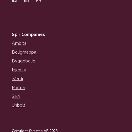
Spir Companies
Ambita
Boligmappa
Byggebolig
Hjemla
iVerdi
Metria
Sikri
Unbolt
Copyright © Metria AB 2023