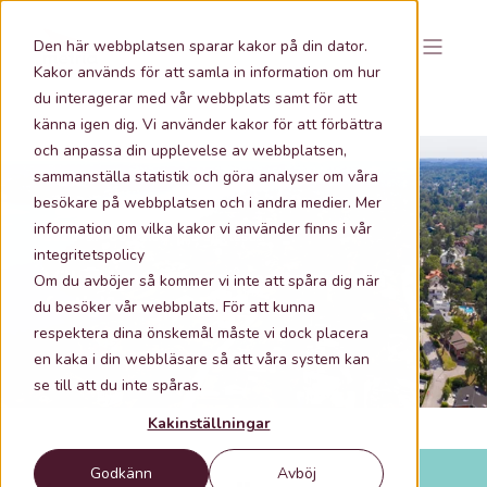
Den här webbplatsen sparar kakor på din dator.
Kakor används för att samla in information om hur
du interagerar med vår webbplats samt för att
känna igen dig. Vi använder kakor för att förbättra
och anpassa din upplevelse av webbplatsen,
sammanställa statistik och göra analyser om våra
besökare på webbplatsen och i andra medier. Mer
information om vilka kakor vi använder finns i vår
2026-07-06 09:00
3 min lästid
integritetspolicy
Vilka klimatrisker påverkar svenska
Om du avböjer så kommer vi inte att spåra dig när
fastigheter mest?
du besöker vår webbplats. För att kunna
respektera dina önskemål måste vi dock placera
en kaka i din webbläsare så att våra system kan
se till att du inte spåras.
Kakinställningar
Godkänn
Avböj