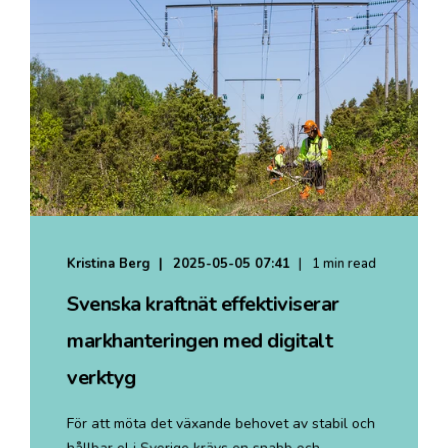
Kristina Berg
2025-05-05 07:41
1 min read
Svenska kraftnät effektiviserar
markhanteringen med digitalt
verktyg
För att möta det växande behovet av stabil och
hållbar el i Sverige krävs en snabb och