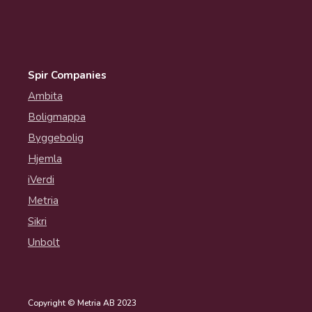
Spir Companies
Ambita
Boligmappa
Byggebolig
Hjemla
iVerdi
Metria
Sikri
Unbolt
Copyright © Metria AB 2023