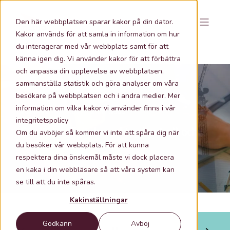
Den här webbplatsen sparar kakor på din dator.
Kakor används för att samla in information om hur
du interagerar med vår webbplats samt för att
känna igen dig. Vi använder kakor för att förbättra
och anpassa din upplevelse av webbplatsen,
sammanställa statistik och göra analyser om våra
besökare på webbplatsen och i andra medier. Mer
information om vilka kakor vi använder finns i vår
2026-01-22 08:00
1 min lästid
integritetspolicy
Så skapar digitala verktyg kontroll och
Om du avböjer så kommer vi inte att spåra dig när
tempo i markprojekt
du besöker vår webbplats. För att kunna
respektera dina önskemål måste vi dock placera
en kaka i din webbläsare så att våra system kan
se till att du inte spåras.
Kakinställningar
Godkänn
Avböj