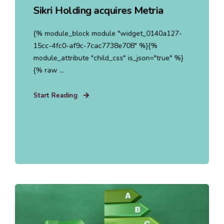
Sikri Holding acquires Metria
{% module_block module "widget_0140a127-
15cc-4fc0-af9c-7cac7738e708" %}{%
module_attribute "child_css" is_json="true" %}
{% raw ...
Start Reading