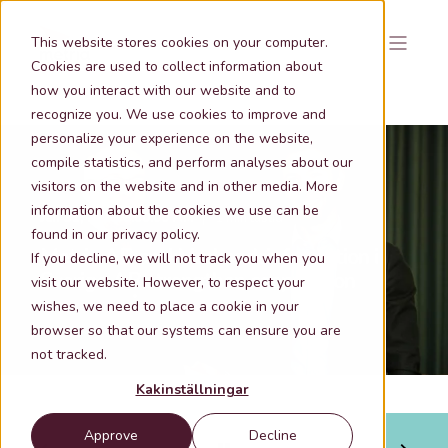
This website stores cookies on your computer.
Cookies are used to collect information about
how you interact with our website and to
recognize you. We use cookies to improve and
personalize your experience on the website,
compile statistics, and perform analyses about our
visitors on the website and in other media. More
information about the cookies we use can be
Jan 31, 2023 8:00:00 AM
1 min lästid
found in our privacy policy.
Metria AB and Marknadsinformation i
If you decline, we will not track you when you
Sverige AB strengthen cooperation
visit our website. However, to respect your
wishes, we need to place a cookie in your
browser so that our systems can ensure you are
not tracked.
Kakinställningar
Approve
Decline