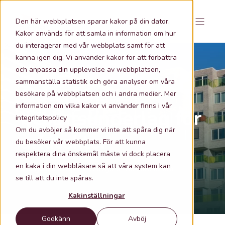
Den här webbplatsen sparar kakor på din dator.
Kakor används för att samla in information om hur
du interagerar med vår webbplats samt för att
känna igen dig. Vi använder kakor för att förbättra
och anpassa din upplevelse av webbplatsen,
sammanställa statistik och göra analyser om våra
Geografiska
besökare på webbplatsen och i andra medier. Mer
information om vilka kakor vi använder finns i vår
beslutsunderlag för
integritetspolicy
Om du avböjer så kommer vi inte att spåra dig när
arkitekter
du besöker vår webbplats. För att kunna
respektera dina önskemål måste vi dock placera
en kaka i din webbläsare så att våra system kan
Många arkitektprojekt avgörs i de allra första
se till att du inte spåras.
besluten
Kakinställningar
Godkänn
Avböj