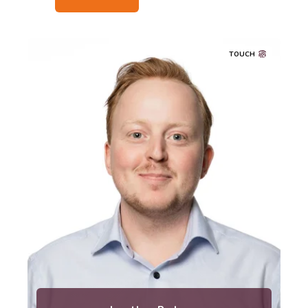
TOUCH
jonathan.rydman [at] metria.se