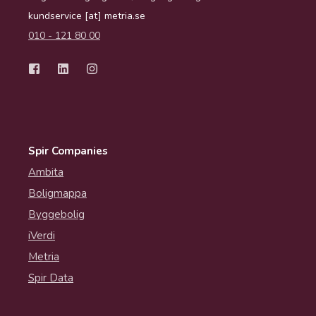
kundservice [at] metria.se
010 - 121 80 00
Spir Companies
Ambita
Boligmappa
Byggebolig
iVerdi
Metria
Spir Data