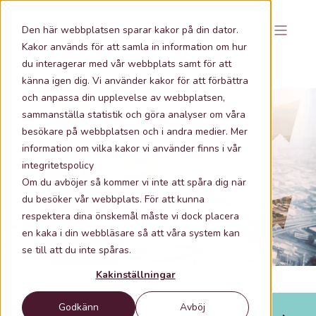
Den här webbplatsen sparar kakor på din dator.
Kakor används för att samla in information om hur
du interagerar med vår webbplats samt för att
känna igen dig. Vi använder kakor för att förbättra
och anpassa din upplevelse av webbplatsen,
sammanställa statistik och göra analyser om våra
besökare på webbplatsen och i andra medier. Mer
information om vilka kakor vi använder finns i vår
2026-03-20 14:35
< 1 min lästid
integritetspolicy
Metria Whitepaper 2026 -
Om du avböjer så kommer vi inte att spåra dig när
Fastighetsdata som strategiskt
du besöker vår webbplats. För att kunna
beslutsunderlag
respektera dina önskemål måste vi dock placera
en kaka i din webbläsare så att våra system kan
se till att du inte spåras.
Kakinställningar
Godkänn
Avböj