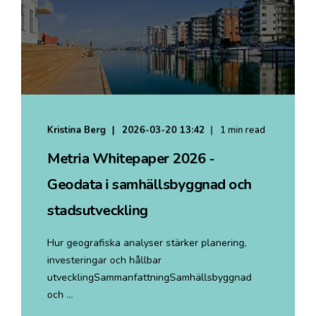
Kristina Berg
2026-03-20 13:42
1 min read
Metria Whitepaper 2026 -
Geodata i samhällsbyggnad och
stadsutveckling
Hur geografiska analyser stärker planering,
investeringar och hållbar
utvecklingSammanfattningSamhällsbyggnad
och ...