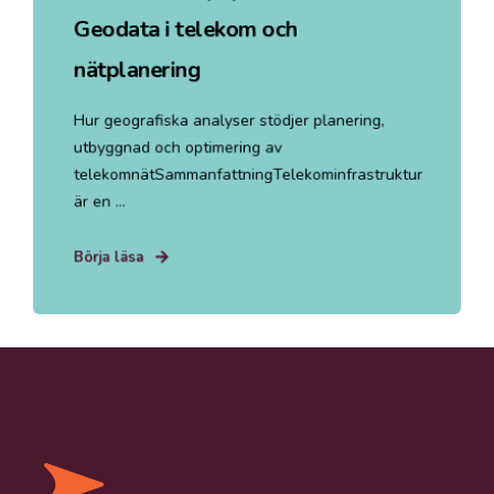
Geodata i telekom och
nätplanering
Hur geografiska analyser stödjer planering,
utbyggnad och optimering av
telekomnätSammanfattningTelekominfrastruktur
är en ...
Börja läsa